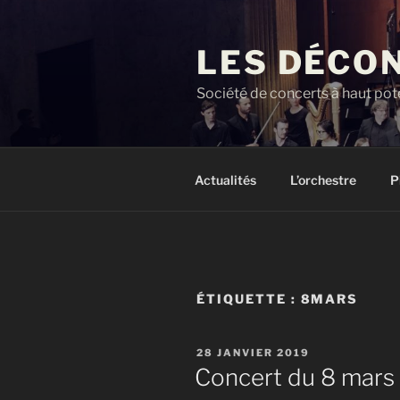
Aller
au
LES DÉCO
contenu
principal
Société de concerts à haut pote
Actualités
L’orchestre
P
ÉTIQUETTE :
8MARS
PUBLIÉ
28 JANVIER 2019
LE
Concert du 8 mars