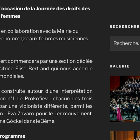
’occasion de la Journée des droits des
femmes
RECHERCHER
 en collaboration avec la Mairie du
née hommage aux femmes musiciennes
Recherche
pour
.
:
ncert commencera par une section dédiée
GALERIE
itrice Elise Bertrand qui nous accorde
 mondiales.
 construite autour d’une interprétation
on n°1 de Prokofiev : chacun des trois
r une violoniste différente, parmi les
on : Eva Zavaro pour le 1er mouvement,
nna Göckel dans le 3ème.
rogramme