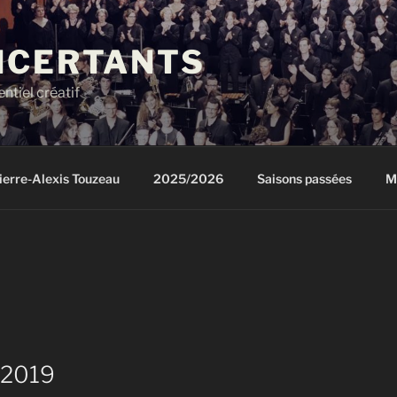
NCERTANTS
ntiel créatif
ierre-Alexis Touzeau
2025/2026
Saisons passées
M
 2019