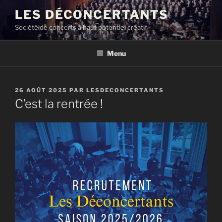
Aller
LES DÉCONCERTANTS
au
Société de concerts à haut potentiel créatif
contenu
principal
Menu
PUBLIÉ
26 AOÛT 2025
PAR
LESDECONCERTANTS
LE
C’est la rentrée !