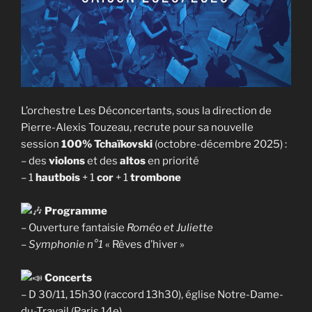
L’orchestre Les Déconcertants, sous la direction de
Pierre-Alexis Touzeau, recrute pour sa nouvelle
session
100% Tchaïkovski
(octobre-décembre 2025) :
– des
violons
et des
altos
en priorité
– 1
hautbois
+ 1
cor
+ 1
trombone
Programme
– Ouverture fantaisie
Roméo et Juliette
– Symphonie n°1
« Rêves d’hiver »
Concerts
– D 30/11, 15h30 (raccord 13h30), église Notre-Dame-
du-Travail (Paris 14e)