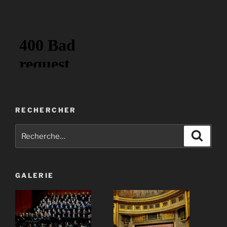
RECHERCHER
Recherche
Recher
pour
:
GALERIE