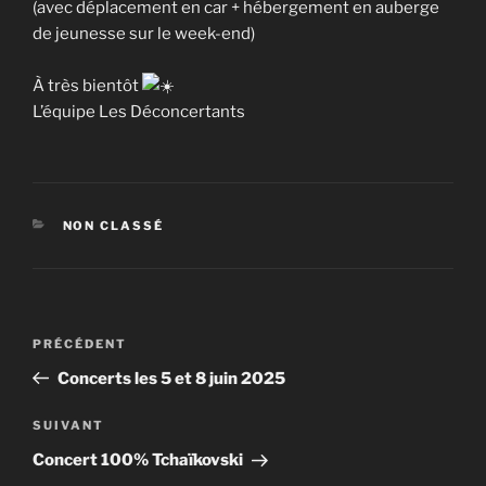
(avec déplacement en car + hébergement en auberge
de jeunesse sur le week-end)
À très bientôt
L’équipe Les Déconcertants
CATÉGORIES
NON CLASSÉ
Navigation
Article
PRÉCÉDENT
de
précédent
Concerts les 5 et 8 juin 2025
l’article
Article
SUIVANT
suivant
Concert 100% Tchaïkovski