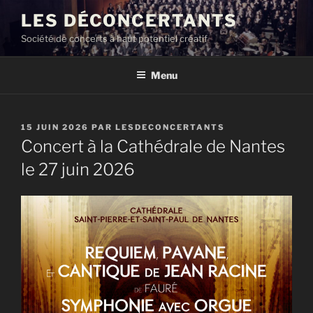
Aller
LES DÉCONCERTANTS
au
Société de concerts à haut potentiel créatif
contenu
principal
Menu
PUBLIÉ
15 JUIN 2026
PAR
LESDECONCERTANTS
LE
Concert à la Cathédrale de Nantes
le 27 juin 2026