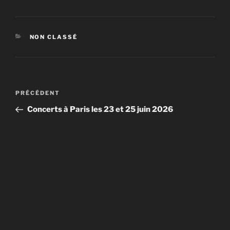
CATÉGORIES
NON CLASSÉ
Navigation
Article
PRÉCÉDENT
de
précédent
Concerts à Paris les 23 et 25 juin 2026
l’article