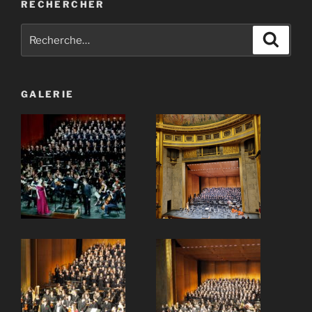
RECHERCHER
Recherche
Recher
pour
:
GALERIE